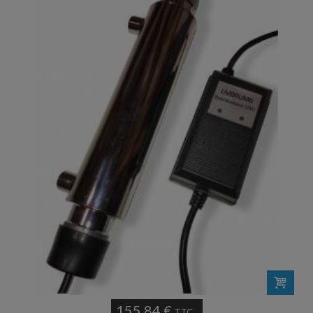
155,84 €
TTC