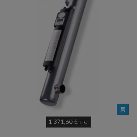
1 371,60 €
TTC