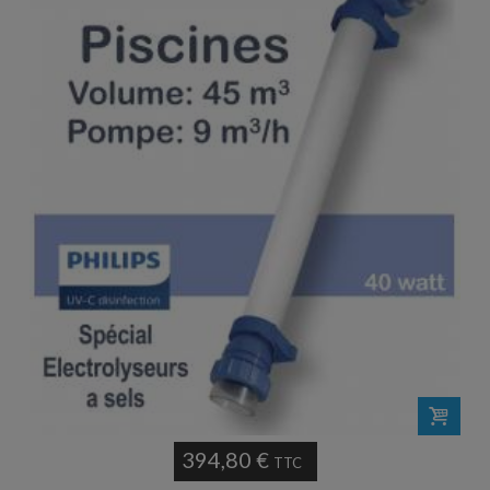
394,80 €
TTC