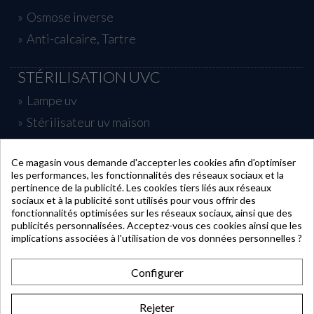
Osmose inverse
Anti-calcaire, Tartre
STÉRILISATION UVC
Lampe uv
Stérilisateur uv maison
Traitement uv piscine
Ce magasin vous demande d'accepter les cookies afin d'optimiser
les performances, les fonctionnalités des réseaux sociaux et la
INFORMATIONS
pertinence de la publicité. Les cookies tiers liés aux réseaux
sociaux et à la publicité sont utilisés pour vous offrir des
fonctionnalités optimisées sur les réseaux sociaux, ainsi que des
publicités personnalisées. Acceptez-vous ces cookies ainsi que les
MON COMPTE
implications associées à l'utilisation de vos données personnelles ?
Configurer
CONTACT
Rejeter