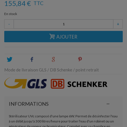
155,84 €
TTC
En stock
-
+
AJOUTER
Tweet
Share
Google+
Pinterest
Mode de livraison GLS / DB Schenke / point retrait
INFORMATIONS
Stérilisateur UVc composé d'une lampe 6W. Permet de désinfecter l'eau
à un débit jusqu'à 300 litres/heure pour traiter l'eau d'un robinet ou un
générateur de vapeur ou brumisateur. Complet avec sa chambre en