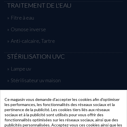
TRAITEMENT DE L'EAU
Fitre à eau
Osmose inverse
Anti-calcaire, Tartre
STÉRILISATION UVC
Lampe uv
Stérilisateur uv maison
Traitement uv piscine
Ce magasin vous demande d'accepter les cookies afin d'optimiser
les performances, les fonctionnalités des réseaux sociaux et la
INFORMATIONS
pertinence de la publicité. Les cookies tiers liés aux réseaux
sociaux et à la publicité sont utilisés pour vous offrir des
fonctionnalités optimisées sur les réseaux sociaux, ainsi que des
publicités personnalisées. Acceptez-vous ces cookies ainsi que les