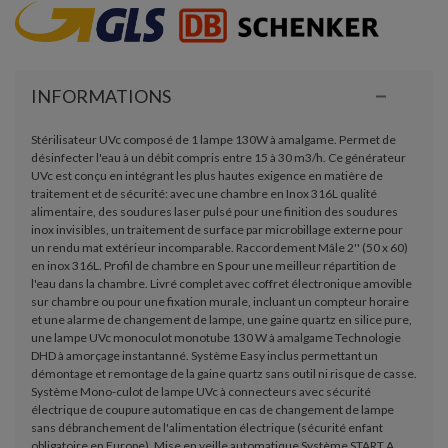
INFORMATIONS
Stérilisateur UVc composé de 1 lampe 130W à amalgame. Permet de
désinfecter l'eau à un débit compris entre 15 à 30 m3/h. Ce générateur
UVc est conçu en intégrant les plus hautes exigence en matière de
traitement et de sécurité: avec une chambre en Inox 316L qualité
alimentaire, des soudures laser pulsé pour une finition des soudures
inox invisibles, un traitement de surface par microbillage externe pour
un rendu mat extérieur incomparable. Raccordement Mâle 2'' (50 x 60)
en inox 316L. Profil de chambre en S pour une meilleur répartition de
l'eau dans la chambre. Livré complet avec coffret électronique amovible
sur chambre ou pour une fixation murale, incluant un compteur horaire
et une alarme de changement de lampe, une gaine quartz en silice pure,
une lampe UVc monoculot monotube 130 W à amalgame Technologie
DHD à amorçage instantanné. Système Easy inclus permettant un
démontage et remontage de la gaine quartz sans outil ni risque de casse.
Système Mono-culot de lampe UVc à connecteurs avec sécurité
électrique de coupure automatique en cas de changement de lampe
sans débranchement de l'alimentation électrique (sécurité enfant
obligatoire en Europe). Mise en veille automatique Système START A