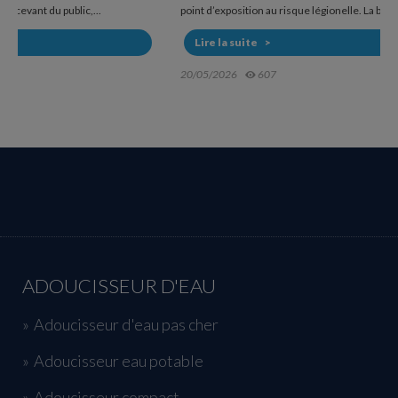
point d’exposition au risque légionelle. La bactérie...
Lire la suite
20/05/2026
607
ADOUCISSEUR D'EAU
Adoucisseur d'eau pas cher
Adoucisseur eau potable
Adoucisseur compact