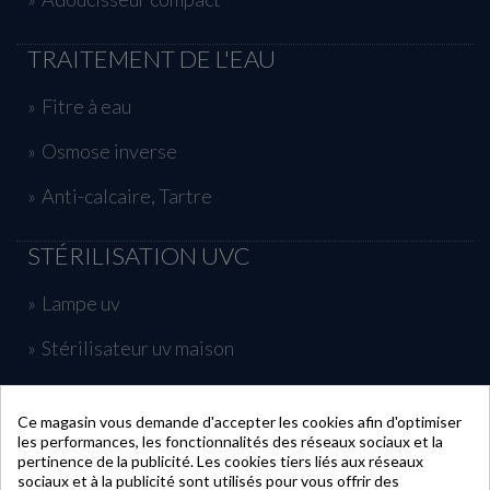
TRAITEMENT DE L'EAU
Fitre à eau
Osmose inverse
Anti-calcaire, Tartre
STÉRILISATION UVC
Lampe uv
Stérilisateur uv maison
Traitement uv piscine
Ce magasin vous demande d'accepter les cookies afin d'optimiser
les performances, les fonctionnalités des réseaux sociaux et la
INFORMATIONS
pertinence de la publicité. Les cookies tiers liés aux réseaux
sociaux et à la publicité sont utilisés pour vous offrir des