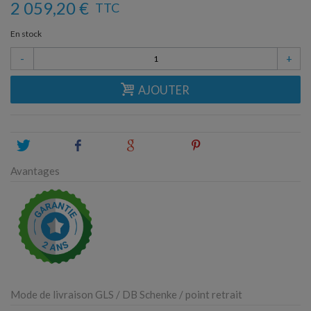
2 059,20 €
TTC
En stock
-
+
AJOUTER
Tweet
Share
Google+
Pinterest
Avantages
Mode de livraison GLS / DB Schenke / point retrait