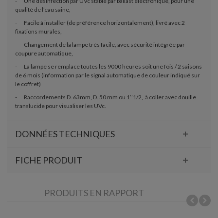
-
Une désinfection par UVc stable par ballast électronique, pour une
qualité de l’eau saine,
-
Facile à installer (de préférence horizontalement), livré avec 2
fixations murales,
-
Changement de la lampe très facile, avec sécurité intégrée par
coupure automatique,
-
La lampe se remplace toutes les 9000 heures soit une fois / 2 saisons
de 6 mois (information par le signal automatique de couleur indiqué sur
le coffret)
-
Raccordements D. 63mm, D. 50 mm ou 1’’1/2, à coller avec douille
translucide pour visualiser les UVc.
DONNÉES TECHNIQUES
FICHE PRODUIT
PRODUITS EN RAPPORT