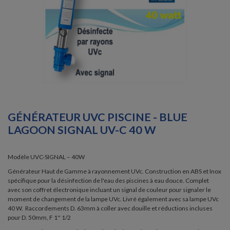
GÉNÉRATEUR UVC PISCINE - BLUE
LAGOON SIGNAL UV-C 40 W
Modèle UVC-SIGNAL – 40W
Générateur Haut de Gamme à rayonnement UVc. Construction en ABS et Inox
spécifique pour la désinfection de l'eau des piscines à eau douce. Complet
avec son coffret électronique incluant un signal de couleur pour signaler le
moment de changement de la lampe UVc. Livré également avec sa lampe UVc
40 W. Raccordements D. 63mm à coller avec douille et réductions incluses
pour D. 50mm, F 1'' 1/2