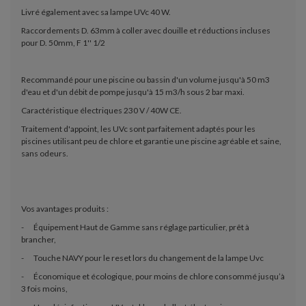
Livré également avec sa lampe UVc 40 W.
Raccordements D. 63mm à coller avec douille et réductions incluses
pour D. 50mm, F 1'' 1/2
Recommandé pour une piscine ou bassin d'un volume jusqu'à 50 m3
d'eau et d'un débit de pompe jusqu'à 15 m3/h sous 2 bar maxi.
Caractéristique électriques 230 V / 40W CE.
Traitement d'appoint, les UVc sont parfaitement adaptés pour les
piscines utilisant peu de chlore et garantie une piscine agréable et saine,
sans odeurs.
Vos avantages produits :
-
Équipement Haut de Gamme sans réglage particulier, prêt à
brancher,
-
Touche NAVY pour le reset lors du changement de la lampe Uvc
-
Économique et écologique, pour moins de chlore consommé jusqu’à
3 fois moins,