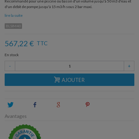
Recommandé pour une piscine ou bassin d'un volume jusqu'à 50 m3 d'eau et
d'un débit de pompe jusqu'à 15 m3/h sous 2 bar maxi.
lire la suite
BLSIM40
567,22 €
TTC
En stock
-
+
AJOUTER
Tweet
Share
Google+
Pinterest
Avantages