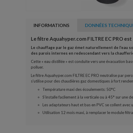
INFORMATIONS
DONNÉES TECHNIQU
Le filtre Aquahyper.com FILTRE EC PRO est u
Le chauffage par le gaz émet naturellement de l’eau so
des parois internes en redescendant vers la chaufferi
Cette « eau distillée » est conduite vers une évacuation bass
polluer.
Le filtre Aquahyper.com FILTRE EC PRO neutralise par perco
s'utilise pour des chaudières gaz domestiques à fort rend
Température maxi des écoulements: 50°C
S'installe facilement à la verticale ou à 45° sur une
Les adaptateurs haut et bas en PVC se collent avec
Utilisation 12 mois maxi, à remplacer le module filt