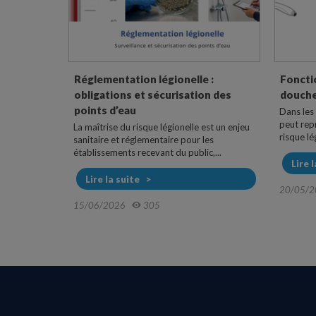
Réglementation légionelle :
Foncti
obligations et sécurisation des
douchet
points d’eau
Dans les
peut rep
La maîtrise du risque légionelle est un enjeu
risque lég
sanitaire et réglementaire pour les
établissements recevant du public,...
Lire 
Lire la suite
20/05/2
15/06/2026
305