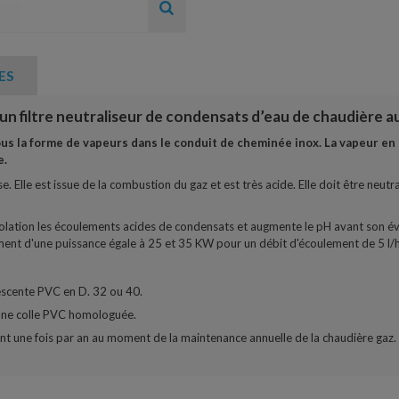
ES
n filtre neutraliseur de condensats d’eau de chaudière au
us la forme de vapeurs dans le conduit de cheminée inox. La vapeur en 
e.
e. Elle est issue de la combustion du gaz et est très acide. Elle doit être neut
lation les écoulements acides de condensats et augmente le pH avant son évacu
ement d'une puissance égale à 25 et 35 KW pour un débit d'écoulement de 5 l
 descente PVC en D. 32 ou 40.
 une colle PVC homologuée.
rant une fois par an au moment de la maintenance annuelle de la chaudière gaz.