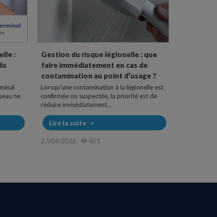
lle :
Gestion du risque légionelle : que
Osmoseurs
du
faire immédiatement en cas de
pure dispo
contamination au point d’usage ?
Les osmoseu
traitement d
rminal
Lorsqu’une contamination à la légionelle est
d’ultrafiltrer
éseau ne
confirmée ou suspectée, la priorité est de
réduire immédiatement...
Lire la s
Lire la suite
05/11/202
27/04/2026
401