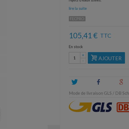
rejets d'eaux usées.
lire la suite
FECPRO
105,41 €
TTC
En stock
+
AJOUTER
-
Tweet
Share
G
Mode de livraison GLS / DB Sche