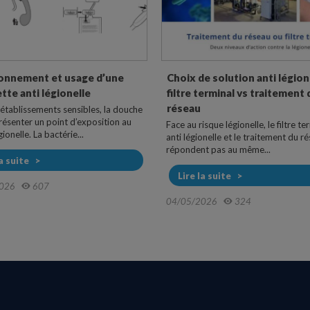
onnement et usage d’une
Choix de solution anti légione
te anti légionelle
filtre terminal vs traitement 
réseau
 établissements sensibles, la douche
résenter un point d’exposition au
Face au risque légionelle, le filtre te
ionelle. La bactérie...
anti légionelle et le traitement du r
répondent pas au même...
la suite
Lire la suite
026
607
04/05/2026
324