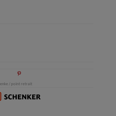
oogle+
Pinterest
nke / point retrait