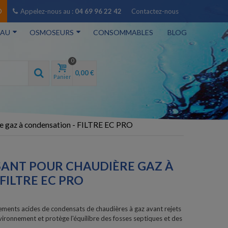
O
Appelez-nous au :
04 69 96 22 42
Contactez-nous
EAU
OSMOSEURS
CONSOMMABLES
BLOG
0
0,00 €
Panier
ère gaz à condensation - FILTRE EC PRO
SANT POUR CHAUDIÈRE GAZ À
FILTRE EC PRO
lements acides de condensats de chaudières à gaz avant rejets
vironnement et protège l'équilibre des fosses septiques et des