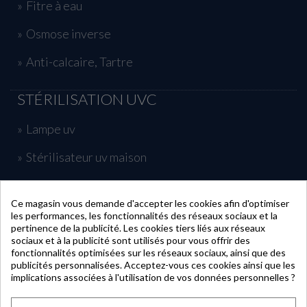
Fitre à eau
Osmose inverse
Anti-calcaire, Tartre
STÉRILISATION UVC
Lampe uv
Stérilisateur uv maison
Traitement uv piscine
Ce magasin vous demande d'accepter les cookies afin d'optimiser
les performances, les fonctionnalités des réseaux sociaux et la
INFORMATIONS
pertinence de la publicité. Les cookies tiers liés aux réseaux
sociaux et à la publicité sont utilisés pour vous offrir des
fonctionnalités optimisées sur les réseaux sociaux, ainsi que des
publicités personnalisées. Acceptez-vous ces cookies ainsi que les
MON COMPTE
implications associées à l'utilisation de vos données personnelles ?