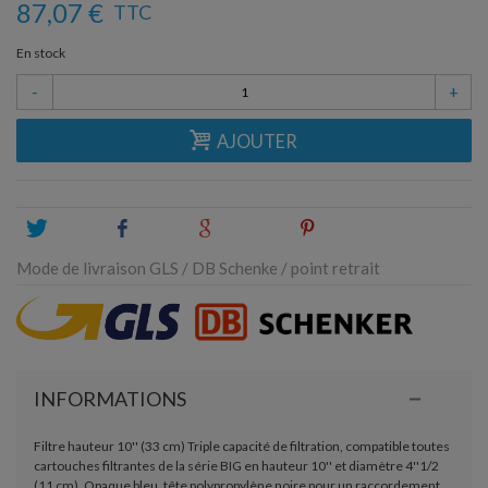
87,07 €
TTC
En stock
-
+
AJOUTER
Tweet
Share
Google+
Pinterest
Mode de livraison GLS / DB Schenke / point retrait
INFORMATIONS
Filtre hauteur 10'' (33 cm) Triple capacité de filtration, compatible toutes
cartouches filtrantes de la série BIG en hauteur 10'' et diamètre 4''1/2
(11 cm). Opaque bleu, tête polypropylène noire pour un raccordement