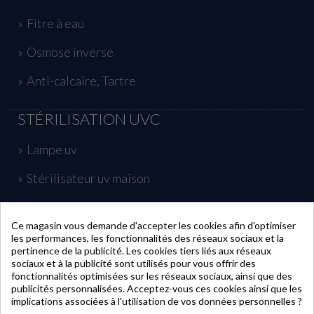
Fitre à eau
Osmose inverse
Anti-calcaire, Tartre
STÉRILISATION UVC
Lampe uv
Stérilisateur uv maison
Traitement uv piscine
Ce magasin vous demande d'accepter les cookies afin d'optimiser
les performances, les fonctionnalités des réseaux sociaux et la
INFORMATIONS
pertinence de la publicité. Les cookies tiers liés aux réseaux
sociaux et à la publicité sont utilisés pour vous offrir des
fonctionnalités optimisées sur les réseaux sociaux, ainsi que des
publicités personnalisées. Acceptez-vous ces cookies ainsi que les
MON COMPTE
implications associées à l'utilisation de vos données personnelles ?