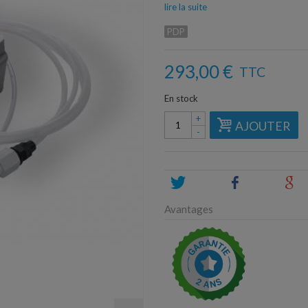
lire la suite
PDP
293,00 €
TTC
En stock
+
AJOUTER
-
Tweet
Share
G
Avantages