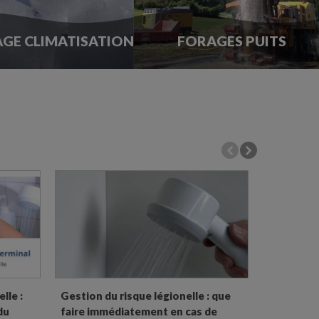
GE CLIMATISATION
FORAGES PUITS
lle :
Gestion du risque légionelle : que
Osmoseurs
du
faire immédiatement en cas de
pure dispo