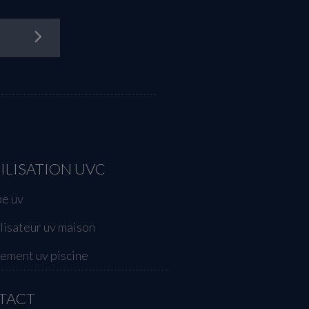
ILISATION UVC
e uv
ilisateur uv maison
tement uv piscine
TACT