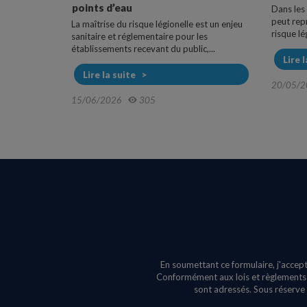
points d’eau
Dans les
peut rep
La maîtrise du risque légionelle est un enjeu
risque lég
sanitaire et réglementaire pour les
établissements recevant du public,...
Lire 
Lire la suite
20/05/2
15/06/2026
305
En soumettant ce formulaire, j'accept
Conformément aux lois et règlements e
sont adressés. Sous réserve 