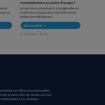
contamination au point d’usage ?
Les osmoseu
traitement d
rminal
Lorsqu’une contamination à la légionelle est
d’ultrafiltrer
éseau ne
confirmée ou suspectée, la priorité est de
réduire immédiatement...
Lire la s
Lire la suite
05/11/202
27/04/2026
401
newsletters et offres promotionnelles.
 lien présent dans les emails qui vous
s relativement à vos données.