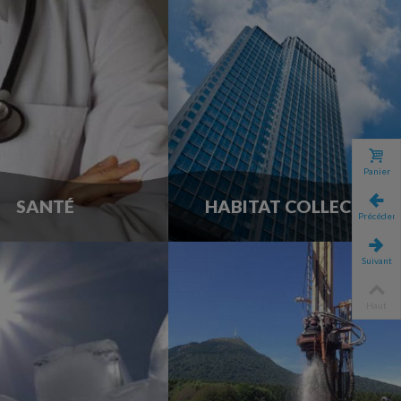
Panier
SANTÉ
HABITAT COLLECTIF
Précédent
Suivant
Haut