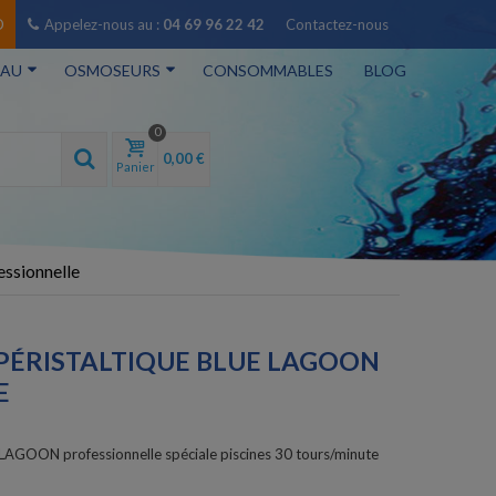
O
Appelez-nous au :
04 69 96 22 42
Contactez-nous
EAU
OSMOSEURS
CONSOMMABLES
BLOG
0
0,00 €
Panier
ssionnelle
PÉRISTALTIQUE BLUE LAGOON
E
LAGOON professionnelle spéciale piscines 30 tours/minute