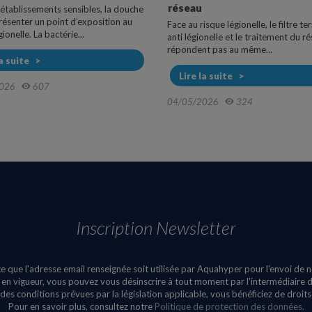
réseau
 établissements sensibles, la douche
résenter un point d’exposition au
Face au risque légionelle, le filtre te
ionelle. La bactérie...
anti légionelle et le traitement du r
répondent pas au même...
la suite
Lire la suite
026
607
04/05/2026
324
Inscription Newsletter
e que l'adresse email renseignée soit utilisée par Aquahyper pour l'envoi de 
n vigueur, vous pouvez vous désinscrire à tout moment par l'intermédiaire du
des conditions prévues par la législation applicable, vous bénéficiez de droit
Pour en savoir plus, consultez notre
Politique de protection des données.