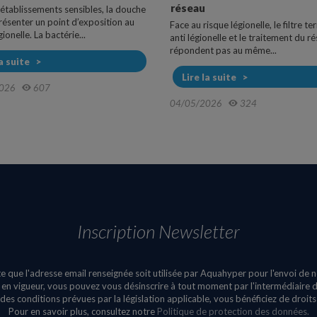
réseau
 établissements sensibles, la douche
résenter un point d’exposition au
Face au risque légionelle, le filtre te
ionelle. La bactérie...
anti légionelle et le traitement du r
répondent pas au même...
la suite
Lire la suite
026
607
04/05/2026
324
Inscription Newsletter
e que l'adresse email renseignée soit utilisée par Aquahyper pour l'envoi de 
n vigueur, vous pouvez vous désinscrire à tout moment par l'intermédiaire du
des conditions prévues par la législation applicable, vous bénéficiez de droit
Pour en savoir plus, consultez notre
Politique de protection des données.