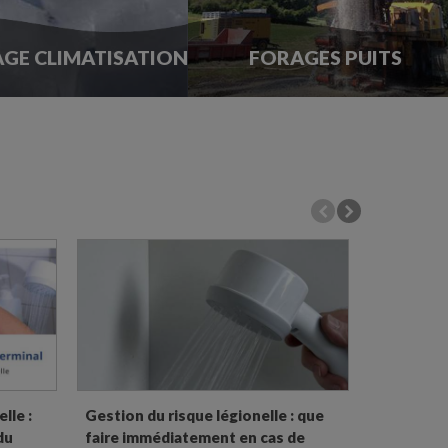
GE CLIMATISATION
FORAGES PUITS
lle :
Gestion du risque légionelle : que
Osmoseurs
du
faire immédiatement en cas de
pure dispo