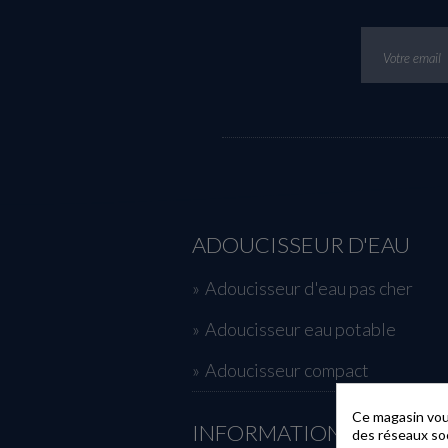
ADOUCISSEUR D'EAU
Adoucisseur d'eau pas cher
Adoucisseur eau potable
Adoucisseur compact
Ce magasin vous
INFORMATIONS
des réseaux soci