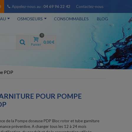
O
Appelez-nous au :
04 69 96 22 42
Contactez-nous
EAU
OSMOSEURS
CONSOMMABLES
BLOG
0
0,00 €
Panier
que PDP
GARNITURE POUR POMPE
DP
nce de la Pompe doseuse PDP Bloc rotor et tube garniture
ance préventive. A changer tous les 12 à 24 mois