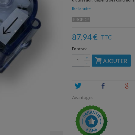
d'utilisation, dépend des conditions 
lire la suite
BRGPDP
87,94 €
TTC
En stock
+
AJOUTER
-
Tweet
Share
G
Avantages