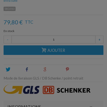
lire la suite
SRD380
79,80 €
TTC
En stock
-
+
AJOUTER
Tweet
Share
Google+
Pinterest
Mode de livraison GLS / DB Schenke / point retrait
INFORMATIONS