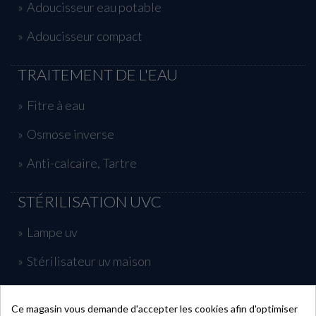
Adoucisseur eau potable
Adoucisseur compact
TRAITEMENT DE L'EAU
Fitre à eau
Osmose inverse
Anti-calcaire, Tartre
STÉRILISATION UVC
Lampe uv
Stérilisateur uv maison
Traitement uv piscine
Ce magasin vous demande d'accepter les cookies afin d'optimiser