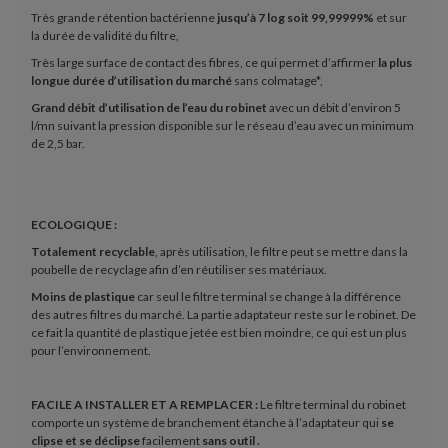
Très grande rétention bactérienne
jusqu’à 7 log soit 99,99999%
et sur
la durée de validité du filtre,
Très large surface de contact des fibres, ce qui permet d’affirmer
la plus
longue durée d’utilisation du marché
sans colmatage*,
Grand débit d’utilisation de l’eau du robinet
avec un débit d’environ 5
l/mn suivant la pression disponible sur le réseau d’eau avec un minimum
de 2,5 bar.
ECOLOGIQUE :
Totalement recyclable
, après utilisation, le filtre peut se mettre dans la
poubelle de recyclage afin d’en réutiliser ses matériaux.
Moins de plastique
car seul le filtre terminal se change à la différence
des autres filtres du marché. La partie adaptateur reste sur le robinet. De
ce fait la quantité de plastique jetée est bien moindre, ce qui est un plus
pour l’environnement.
FACILE A INSTALLER ET A REMPLACER :
Le filtre terminal du robinet
comporte un système de branchement étanche à l’adaptateur qui
se
clipse et se déclipse
facilement
sans outil .