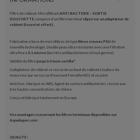
Filtre de robinet Microfiltrant
ANTI BACTERIE
–
SORTIE
DOUCHETTE
composé d’un filtre terminal
clipsé sur un adaptateur de
robinet (fourni et offert).
Fabrication à base de microfibres de type
fibres creuses PSU
de
nouvelle technologie, Double peau ultra résistante avec une Filtration
ultra fine à
0,1 micron
(barrière antibactérienne et tout germe),
Validité du filtre
jusqu’à 3 mois certifié
*,
L’adaptateur de robinet se raccorde au bout du robinet à la place du
mousseur par un raccord tournant Femelle M22 et un joint,
Antichoc, fabriqué en ABS, Agent de surface antibactérien, résiste aux
très hautes concentrations de chlore.
Conçu et fabriqué totalement en Europe.
Vos avantages concernant les filtres terminaux disponibles sur
Aquahyper.com :
QUALITE :