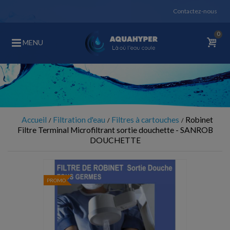
Contactez-nous
0
MENU
Accueil
Filtration d'eau
Filtres à cartouches
Robinet
Filtre Terminal Microfiltrant sortie douchette - SANROB
DOUCHETTE
PROMO