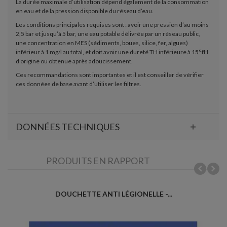
La durée maximale d’utilisation dépend également de la consommation
en eau et de la pression disponible du réseau d’eau.
Les conditions principales requises sont : avoir une pression d’au moins
2,5 bar et jusqu’à 5 bar, une eau potable délivrée par un réseau public,
une concentration en MES (sédiments, boues, silice, fer, algues)
inférieur à 1 mg/l au total, et doit avoir une dureté TH inférieure à 15°fH
d’origine ou obtenue après adoucissement.
Ces recommandations sont importantes et il est conseiller de vérifier
ces données de base avant d’utiliser les filtres.
DONNÉES TECHNIQUES
PRODUITS EN RAPPORT
DOUCHETTE ANTI LÉGIONELLE -...