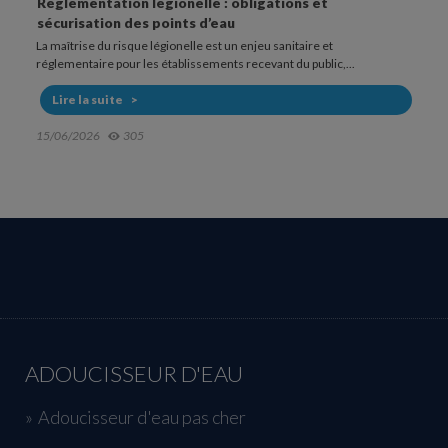
Fonctionnement et usage d’une douchette anti
légionelle
Dans les établissements sensibles, la douche peut représenter un
point d’exposition au risque légionelle. La bactérie...
Lire la suite
20/05/2026
607
ADOUCISSEUR D'EAU
Adoucisseur d'eau pas cher