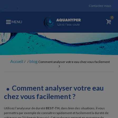
Contactez-nous
0
MENU
Accueil
blog
Comment analyser votre eau chez vous facilement
?
Comment analyser votre eau
chez vous facilement ?
Utilisez l’analyseur de dureté
BEST-TH
, dans bien des situations, il vous
permettra par exemple de connaître rapidement et facilement la dureté de
votre eau en °f (degrés français). Cet analyseur permet en moyenne de