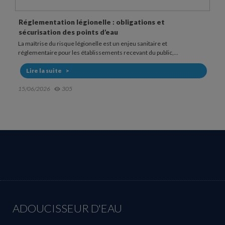
ns et
Fonctionnement et usage d’une douchette 
légionelle
taire et
Dans les établissements sensibles, la douche peut repr
u public,...
point d’exposition au risque légionelle. La bactérie...
Lire la suite
20/05/2026
607
ADOUCISSEUR D'EAU