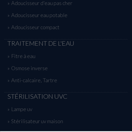
Adoucisseur d'eau pas cher
Adoucisseur eau potable
Adoucisseur compact
TRAITEMENT DE L'EAU
Fitre à eau
Osmose inverse
Anti-calcaire, Tartre
STÉRILISATION UVC
Lampe uv
Stérilisateur uv maison