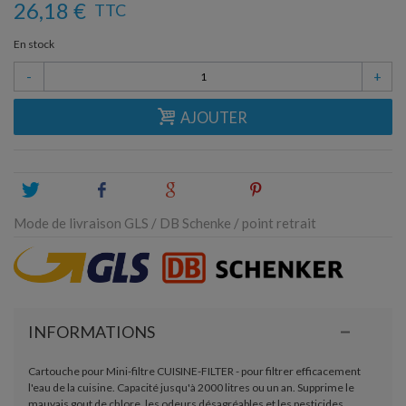
26,18 €
TTC
En stock
-
+
AJOUTER
Tweet
Share
Google+
Pinterest
Mode de livraison GLS / DB Schenke / point retrait
INFORMATIONS
Cartouche pour Mini-filtre CUISINE-FILTER - pour filtrer efficacement
l'eau de la cuisine. Capacité jusqu'à 2000 litres ou un an. Supprime le
mauvais gout de chlore, les odeurs désagréables et les pesticides