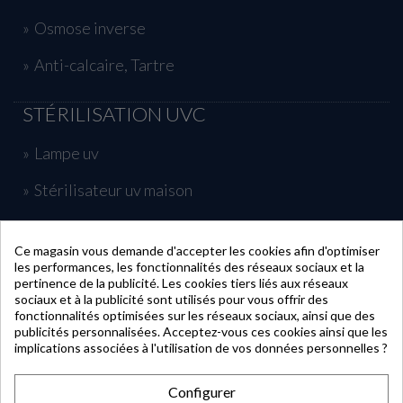
Osmose inverse
Anti-calcaire, Tartre
STÉRILISATION UVC
Lampe uv
Stérilisateur uv maison
Traitement uv piscine
Ce magasin vous demande d'accepter les cookies afin d'optimiser
les performances, les fonctionnalités des réseaux sociaux et la
INFORMATIONS
pertinence de la publicité. Les cookies tiers liés aux réseaux
sociaux et à la publicité sont utilisés pour vous offrir des
fonctionnalités optimisées sur les réseaux sociaux, ainsi que des
publicités personnalisées. Acceptez-vous ces cookies ainsi que les
MON COMPTE
implications associées à l'utilisation de vos données personnelles ?
Configurer
CONTACT