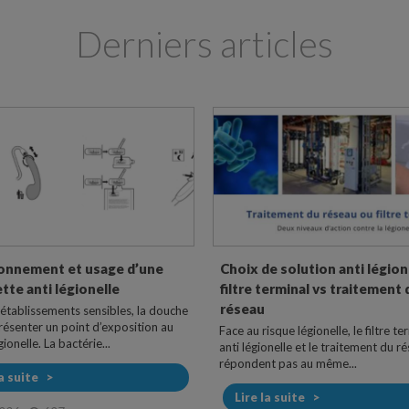
Derniers articles
onnement et usage d’une
Choix de solution anti légione
te anti légionelle
filtre terminal vs traitement 
réseau
 établissements sensibles, la douche
résenter un point d’exposition au
Face au risque légionelle, le filtre te
ionelle. La bactérie...
anti légionelle et le traitement du r
répondent pas au même...
la suite
Lire la suite