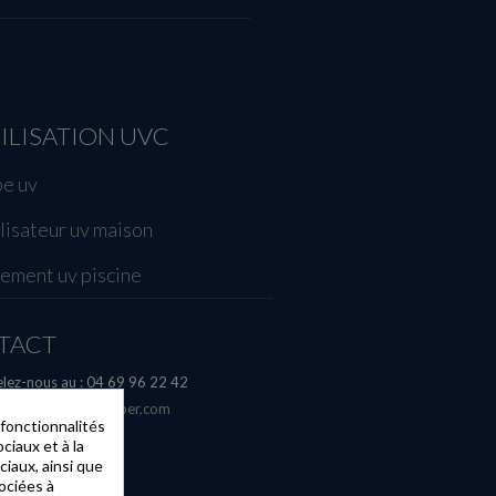
ILISATION UVC
e uv
ilisateur uv maison
tement uv piscine
TACT
lez-nous au :
04 69 96 22 42
l :
info [@] aquahyper.com
 fonctionnalités
ciaux et à la
ciaux, ainsi que
ociées à