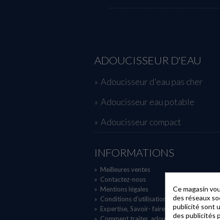
ADOUCISSEUR D'EAU
Adoucisseur d'eau pas cher
Adoucisseur eau potable
Adoucisseur compact
INFORMATIONS
»
Meilleures ventes
»
Contactez-nous
Ce magasin vous
»
Mentions légales
des réseaux soci
»
Conditions d'utilisation, Cgv
publicité sont 
»
Expertise, Savoir- faire
des publicités 
»
Comment traiter, adoucir, filtrer, désinfect