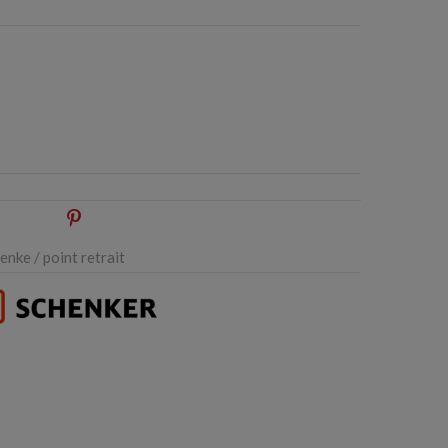
oogle+
Pinterest
nke / point retrait