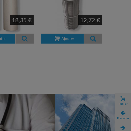
18,35 €
12,72 €
uter
Ajouter
Panier
Précédent