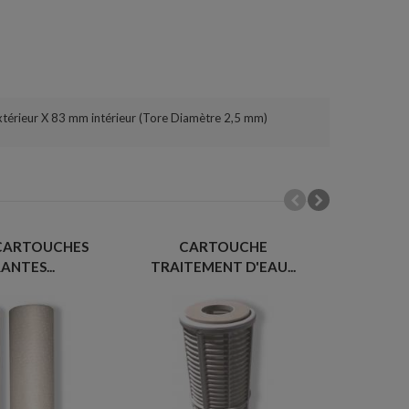
extérieur X 83 mm intérieur (Tore Diamètre 2,5 mm)
 CARTOUCHES
CARTOUCHE
FILTR
ANTES...
TRAITEMENT D'EAU...
D'