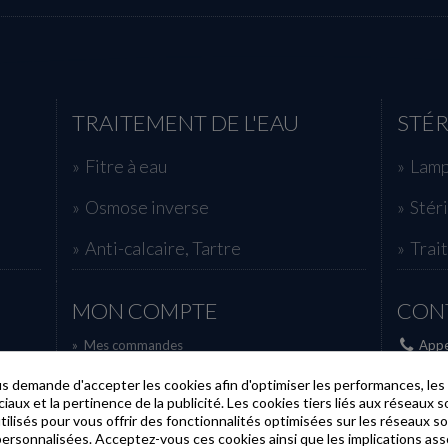
TRAITEMENT DE L'EAU
STÉR
Fitre à eau
Lamp
Osmose inverse
Stér
Anti-calcaire, Tartre
Trai
MON COMPTE
CON
»
Mes commandes
Appe
»
Mes avoirs
E-mai
 demande d'accepter les cookies afin d'optimiser les performances, les
»
Mes adresses
aux et la pertinence de la publicité. Les cookies tiers liés aux réseaux so
»
Mes informations personnelles
utilisés pour vous offrir des fonctionnalités optimisées sur les réseaux so
»
Mes bons de réduction
personnalisées. Acceptez-vous ces cookies ainsi que les implications ass
er l'eau
Vos paramètres de cookies