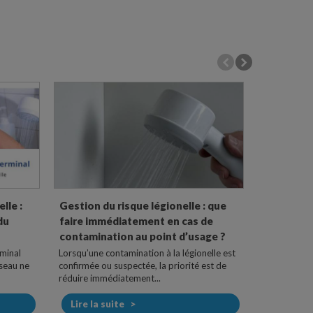
lle :
Gestion du risque légionelle : que
Osmoseurs
du
faire immédiatement en cas de
pure dispo
contamination au point d’usage ?
Les osmoseu
traitement d
rminal
Lorsqu’une contamination à la légionelle est
d’ultrafiltrer
éseau ne
confirmée ou suspectée, la priorité est de
réduire immédiatement...
Lire la s
Lire la suite