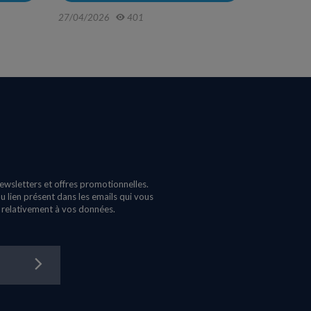
05/11/202
27/04/2026
401
newsletters et offres promotionnelles.
 lien présent dans les emails qui vous
s relativement à vos données.