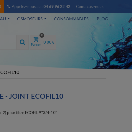
O
Appelez-nous au :
04 69 96 22 42
Contactez-nous
EAU
OSMOSEURS
CONSOMMABLES
BLOG
0
0,00 €
Panier
T ECOFIL10
E - JOINT ECOFIL10
r 2) pour filtre ECOFIL 9''3/4-10''