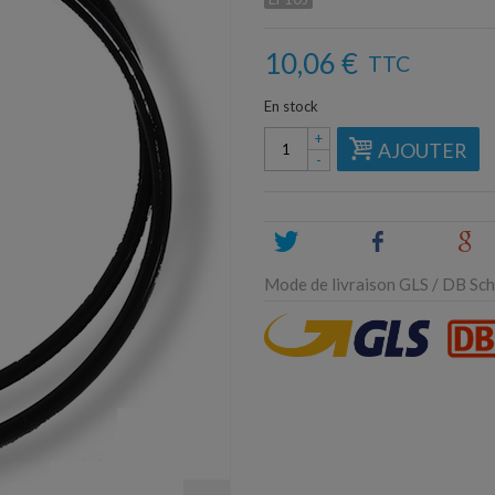
10,06 €
TTC
En stock
+
AJOUTER
-
Tweet
Share
G
Mode de livraison GLS / DB Sche